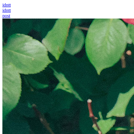
idntt
idntt
post