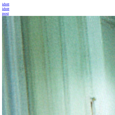
idntt
idntt
post