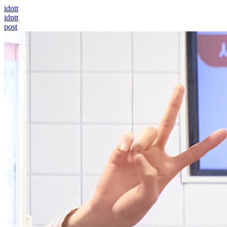
idntt
idntt
post