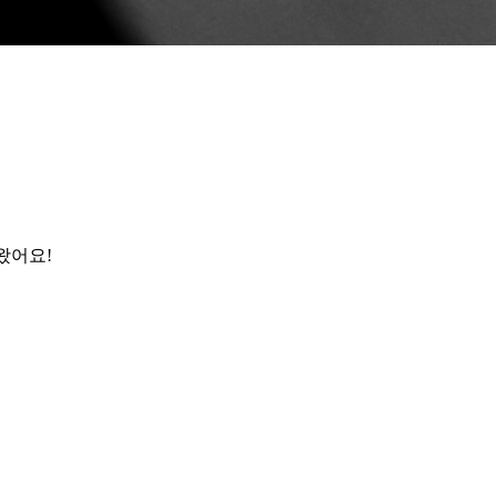
왔어요
!