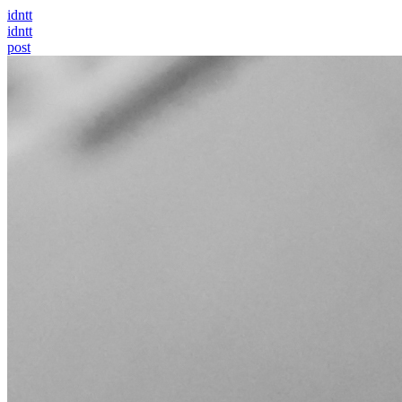
idntt
idntt
post